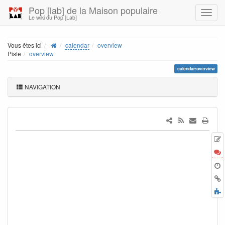
Pop [lab] de la Maison populaire
Le wiki du Pop [Lab]
Vous êtes ici
calendar
overview
Piste
overview
calendar:overview
NAVIGATION
A
l
D
t
r
L
T
r
p