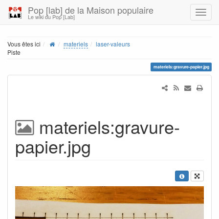
Pop [lab] de la Maison populaire
Le wiki du Pop [Lab]
Vous êtes ici
materiels
laser-valeurs
Piste
materiels:gravure-papier.jpg
materiels:gravure-
papier.jpg